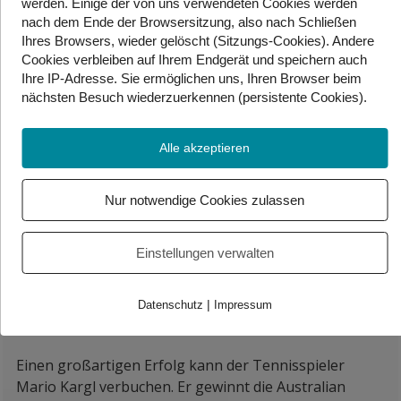
werden. Einige der von uns verwendeten Cookies werden
Anschläge auf ein Taylor-Swift-Konzert in Wien plante.
nach dem Ende der Browsersitzung, also nach Schließen
Beide standen in regem Kontakt und verfolgten
Ihres Browsers, wieder gelöscht (Sitzungs-Cookies). Andere
gemeinsam terroristische Ziele.
Cookies
verbleiben auf Ihrem Endgerät
und speichern auch
Ihre IP-Adresse. Sie
ermöglichen uns, Ihren Browser beim
—————————————-
nächsten Besuch wiederzuerkennen (persistente Cookies)
.
In Zukunft soll es an Volksschulen in Kärnten ein
generelles Handyverbot geben. An der Regelung dafür
Alle akzeptieren
wird derzeit gearbeitet. Mit dem Verbot will man zum
Beispiel die Konzentrations-Fähigkeit der Kinder
Nur notwendige Cookies zulassen
verbessern. In Kärnten hofft man, dass es bald eine
einheitliche Regelung für ganz Österreich gibt. Für
Kinder von 10 bis 14 Jahren soll es in Kärnten kein
Einstellungen verwalten
Handy-Verbot geben. Ihnen soll eine eingeschränkte
Nutzung des Handys erlaubt bleiben.
|
Datenschutz
Impressum
—————————————-
Einen großartigen Erfolg kann der Tennisspieler
Mario Kargl verbuchen. Er gewinnt die Australian