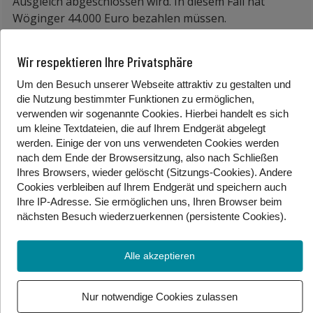
Ausgleich abgeschlossen wird. In diesem Fall hat
Wöginger 44.000 Euro bezahlen müssen.
Nach einer Beschwerde wird der Fall nun strafrechtlich
Wir respektieren Ihre Privatsphäre
weitergeführt. Wöginger drohen zwischen sechs
Monaten und fünf Jahren Haft.
Um den Besuch unserer Webseite attraktiv zu gestalten und
die Nutzung bestimmter Funktionen zu ermöglichen,
——————————–
verwenden wir sogenannte Cookies. Hierbei handelt es sich
um kleine Textdateien, die auf Ihrem Endgerät abgelegt
In Wien wurde ein viel kurioserer Prozess bereits
werden. Einige der von uns verwendeten Cookies werden
beschlossen. Von April bis Mitte Juni 2025 hat ein
nach dem Ende der Browsersitzung, also nach Schließen
Mann in Wien immer wieder andere Menschen mit
Ihres Browsers, wieder gelöscht (Sitzungs-Cookies). Andere
Bechern voller Fäkalien beworfen. Fäkalien ist der
Cookies
verbleiben auf Ihrem Endgerät
und speichern auch
Fachausdruck für Urin und Kot. Der Mann hat vor
Ihre IP-Adresse. Sie
ermöglichen uns, Ihren Browser beim
nächsten Besuch wiederzuerkennen (persistente Cookies)
.
allem auf junge Frauen damit gezielt. Am Mittwoch hat
ein Richter im Wiener Landesgericht den 30-Jährigen
dafür zu 3 Jahren Haft verurteilt. Er kommt aber nicht
Alle akzeptieren
ins Gefängnis, sondern er wird in ein forensisch-
therapeutisches Zentrum eingewiesen.
Nur notwendige Cookies zulassen