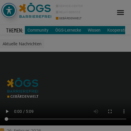
SERVICE-CENTER
RELAY-SERVICE
GEBÄRDENWELT
Info Cor
Über uns
THEMEN:
Community
ÖGS-Lernecke
Wissen
Kooperation
Aktuelle Nachrichten
26. Februar 2026