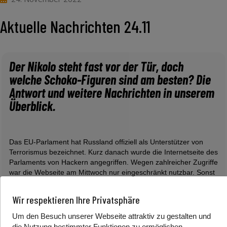
Aktuelle Nachrichten 24.11
Der Nikolo steht fast vor der Tür, doch
welche Schoko-Figuren sind am besten? Die
Antwort und weitere Nachrichten in unserem
Überblick.
Das EU-Parlament hat Russland offiziell als Unterstützer von
Terrorismus bezeichnet. Kurz danach wurde die Internetseite des
Parlaments von Hackern angegriffen. Wegen zahlreicher Zugriffe
war die Webseite am Mittwoch nur eingeschränkt nutzbar. Sonst
ist nichts passiert. Eine russische Hackergruppe hat sich zu der
Attacke bekannt.
Wir respektieren Ihre Privatsphäre
——————————————————————————————
Um den Besuch unserer Webseite attraktiv zu gestalten und
die Nutzung bestimmter Funktionen zu ermöglichen,