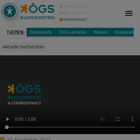
SERVICE-CENTER
RELAY-SERVICE
GEBÄRDENWELT
Info Cor
Über uns
THEMEN:
Community
ÖGS-Lernecke
Wissen
Kooperation
Aktuelle Nachrichten
24. November 2022