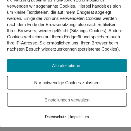
Die neue Autobahn-Klebevignette für 2023 ist seit Dienstag
verwenden wir sogenannte Cookies. Hierbei handelt es sich
erhältlich. Sie ist pink und ab 1. Dezember gültig. Die digitale
um kleine Textdateien, die auf Ihrem Endgerät abgelegt
Vignette kann man bereits seit 3. November kaufen, sie ist aber
werden. Einige der von uns verwendeten Cookies werden
erst 18 Tage nach Kauf gültig. Kauft man die digitale Vignette bei
nach dem Ende der Browsersitzung, also nach Schließen
den Autofahrer-Clubs ÖAMTC oder ARBÖ, gilt sie sofort. Für
Ihres Browsers, wieder gelöscht (Sitzungs-Cookies). Andere
Autos kostet die Vignette 96,40 Euro, für Motorräder 38,20 Euro.
Sie ist um 2,8 Prozent teurer als im vergangenen Jahr.
Cookies
verbleiben auf Ihrem Endgerät
und speichern auch
Ihre IP-Adresse. Sie
ermöglichen uns, Ihren Browser beim
——————————————————————————————
nächsten Besuch wiederzuerkennen (persistente Cookies)
.
Jährlich werden Schoko-Nikolos von verschiedenen
Organisationen getestet. Dabei wird untersucht, unter welchen
Alle akzeptieren
Bedingungen sie hergestellt werden und welche Produkte dafür
verwendet werden. Das Ergebnis ist, dass nur 4 der 21
getesteten Schoko-Nikolos wirklich gut bewertet wurden. Der
Nur notwendige Cookies zulassen
EZE-Schoko Nikolo aus den Weltläden, der Riegelein Bio
Weihnachtsmann, der Billa Bio Nikolo und der Spar Natur Bio-
Nikolaus tragen das EU-Bio-Gütesiegel und das Fairtrade-
Einstellungen verwalten
Gütesiegel.
|
Datenschutz
Impressum
Foto/Video Credits: APA / Gebärdenwelt.tv