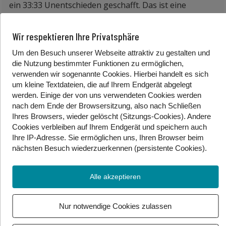
ein 33:33 Unentschieden geschafft. Das ist eine
Sensation, weil Spanien eine der besten Mannschaften
der Welt ist. Jetzt steht Österreich in der Haupt-Runde
Wir respektieren Ihre Privatsphäre
der EM und spielt gegen Deutschland, Frankreich,
Ungarn und Island.
Um den Besuch unserer Webseite attraktiv zu gestalten und
die Nutzung bestimmter Funktionen zu ermöglichen,
———————————————————-
verwenden wir sogenannte Cookies. Hierbei handelt es sich
um kleine Textdateien, die auf Ihrem Endgerät abgelegt
Eine weitere Meldung aus Deutschland: das
werden. Einige der von uns verwendeten Cookies werden
Winterwetter hat gestern zu vielen Unfällen auf den
nach dem Ende der Browsersitzung, also nach Schließen
Ihres Browsers, wieder gelöscht (Sitzungs-Cookies). Andere
Straßen geführt. Im Süden kam es durch den
Cookies
verbleiben auf Ihrem Endgerät
und speichern auch
gefrierenden Regen zu gefährlichem Glatteis. Viele
Ihre IP-Adresse. Sie
ermöglichen uns, Ihren Browser beim
Straßen waren gesperrt. Für große Teile Deutschlands
nächsten Besuch wiederzuerkennen (persistente Cookies)
.
gab es Unwetter-Warnungen. Beim Bus- und
Zugverkehr gab es viele Verspätungen. An den
Alle akzeptieren
Flughäfen Frankfurt und München wurden Hunderte
Flüge gestrichen. In mehreren Bundesländern blieben
Schulen geschlossen.
Nur notwendige Cookies zulassen
———————————————————-