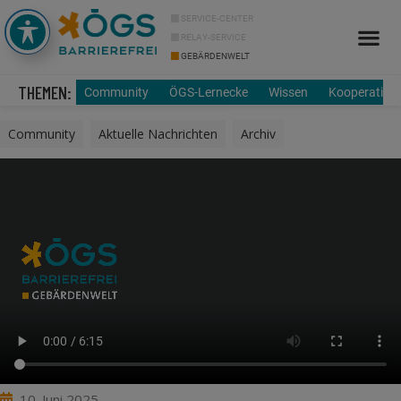
SERVICE-CENTER
RELAY-SERVICE
GEBÄRDENWELT
Info Cor
Über uns
THEMEN:
Community
ÖGS-Lernecke
Wissen
Kooperation
Community
,
Aktuelle Nachrichten
,
Archiv
10. Juni 2025