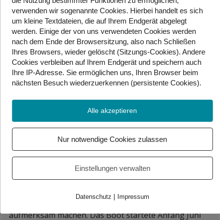
die Nutzung bestimmter Funktionen zu ermöglichen,
Mietpreisbremse wurden umgesetzt. Auch die
verwenden wir sogenannte Cookies. Hierbei handelt es sich
Einführung einer Teilpension ist fast fertig. Die
um kleine Textdateien, die auf Ihrem Endgerät abgelegt
Zustimmung in der Bevölkerung ist eher verhalten. In
werden. Einige der von uns verwendeten Cookies werden
Umfragen liegt die FPÖ mit 34 Prozent deutlich vorne.
nach dem Ende der Browsersitzung, also nach Schließen
Kritisiert werden vor allem die harten
Ihres Browsers, wieder gelöscht (Sitzungs-Cookies). Andere
Sparmaßnahmen, etwa Kürzungen bei Förderungen,
Cookies
verbleiben auf Ihrem Endgerät
und speichern auch
das Aus für den Klimabonus und die Anhebung des
Ihre IP-Adresse. Sie
ermöglichen uns, Ihren Browser beim
nächsten Besuch wiederzuerkennen (persistente Cookies)
.
Krankenversicherungsbeitrags für Pensionisten. Auch
bei der Messenger-Überwachung gibt es Streit,
besonders mit den NEOS
Alle akzeptieren
——————————
Nur notwendige Cookies zulassen
Greta Thunberg
Greta Thunberg, die bekannte Klimaaktivistin, hat vor
Einstellungen verwalten
Kurzem mit anderen Aktivisten versucht, Hilfsgüter mit
einem Segelboot nach Gaza zu bringen. Sie wollten
|
Datenschutz
Impressum
damit auf die schwierige Lage der Menschen dort
aufmerksam machen. Das Boot startete Anfang Juni