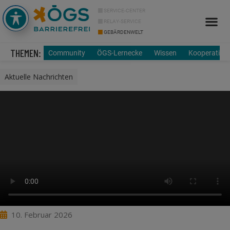
SERVICE-CENTER
RELAY-SERVICE
GEBÄRDENWELT
Info Cor
Über uns
THEMEN:
Community
ÖGS-Lernecke
Wissen
Kooperation
Aktuelle Nachrichten
10. Februar 2026