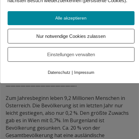
nächsten Besuch wiederzuerkennen (persistente Cookies)
.
Warum es zu dem Unfall kam, ist noch unklar.
——————————————-
Alle akzeptieren
Japans Regierungspartei LDP hat die letzte Wahl
deutlich gewonnen. Die konservative Partei unter
Nur notwendige Cookies zulassen
Minister-Präsidentin Takaichi hat mehr als zwei Drittel
von den Stimmen bekommen. Sie können jetzt alleine
Einstellungen verwalten
die Verfassung ändern. So möchte Takaichi z.B. die
Bestimmung ändern, die Kriegshandlungen
|
grundsätzlich verbietet.
Datenschutz
Impressum
——————————————-
Zum Jahresbeginn leben 9,2 Millionen Menschen in
Österreich. Die Bevölkerung ist im letzten Jahr nur
leicht gestiegen, also nur 0,2 %. Den größte Zuwachs
gab es in Wien mit 0,7%. Im Burgenland ist
Bevölkerung gesunken. Ca. 20 % von der
Gesamtbevölkerung hat eine ausländische