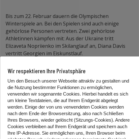
Bis zum 22. Februar dauern die Olympischen
Winterspiele an. Bei den Spielen sind auch einige
gehörlose Personen vertreten. Zwei gehörlose
Athletinnen kämpfen mit: Aus der Ukraine tritt
Elizaveta Nopriienko im Skilanglauf an, Diana Davis
vertritt Georgien im Eiskunstlauf.
Bei der Eröffnungszeremonie war Davis zudem die
Wir respektieren Ihre Privatsphäre
erste gehörlose Fahnenträgerin in der Geschichte der
Winterspiele..
Um den Besuch unserer Webseite attraktiv zu gestalten und
die Nutzung bestimmter Funktionen zu ermöglichen,
——————————————-
verwenden wir sogenannte Cookies. Hierbei handelt es sich
um kleine Textdateien, die auf Ihrem Endgerät abgelegt
Am Montag sind in Floridsdorf sind zwei
werden. Einige der von uns verwendeten Cookies werden
Straßenbahnen kollidiert. 14 Personen wurden dabei
nach dem Ende der Browsersitzung, also nach Schließen
leicht verletzt. Am Bahnhof ist eine Straßenbahn der
Ihres Browsers, wieder gelöscht (Sitzungs-Cookies). Andere
Cookies
verbleiben auf Ihrem Endgerät
und speichern auch
Linie 25 mit einer der Linie 26 kollidiert, die gerade in
Ihre IP-Adresse. Sie
ermöglichen uns, Ihren Browser beim
der Station am Floridsdorfer Bahnhof gestanden ist.