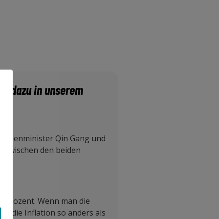
ehr dazu in unserem
 Außenminister Qin Gang und
is zwischen den beiden
2,2 Prozent. Wenn man die
um die Inflation so anders als