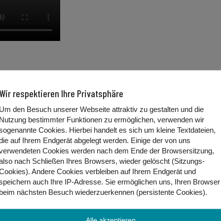
e Teuerung deutlich mehr als unsere Nachbarn. M
Wir respektieren Ihre Privatsphäre
Um den Besuch unserer Webseite attraktiv zu gestalten und die
Nutzung bestimmter Funktionen zu ermöglichen, verwenden wir
sogenannte Cookies. Hierbei handelt es sich um kleine Textdateien,
 besucht. Dabei führte er Gespräche mit dem chinesischen
die auf Ihrem Endgerät abgelegt werden. Einige der von uns
018, dass ein US-Außenminister China besuchte. Das Verhältn
verwendeten Cookies werden nach dem Ende der Browsersitzung,
also nach Schließen Ihres Browsers, wieder gelöscht (Sitzungs-
als ein gutes Zeichen.
Cookies). Andere Cookies
verbleiben auf Ihrem Endgerät
und
speichern auch Ihre IP-Adresse. Sie
ermöglichen uns, Ihren Browser
beim nächsten Besuch wiederzuerkennen (persistente Cookies)
.
eutlich vor Deutschland mit 6,1 Prozent und der Schweiz mit 
hlt sogar bei 19,5 Prozent. Es gibt verschiedene Gründe, war
Alle akzeptieren