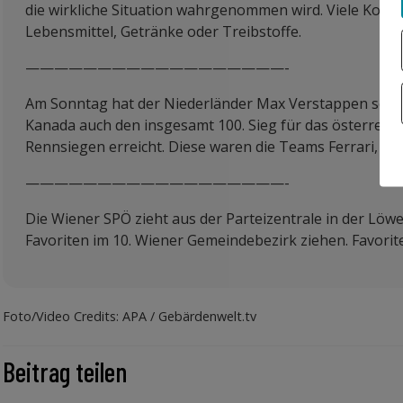
die wirkliche Situation wahrgenommen wird. Viele Kons
Lebensmittel, Getränke oder Treibstoffe.
——————————————————-
Am Sonntag hat der Niederländer Max Verstappen sein 4
Kanada auch den insgesamt 100. Sieg für das österreic
Rennsiegen erreicht. Diese waren die Teams Ferrari, Mc
——————————————————-
Die Wiener SPÖ zieht aus der Parteizentrale in der Löwe
Favoriten im 10. Wiener Gemeindebezirk ziehen. Favoriten
Foto/Video Credits: APA / Gebärdenwelt.tv
Beitrag teilen