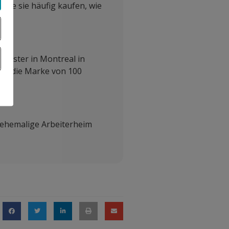
die sie häufig kaufen, wie
meister in Montreal in
ams die Marke von 100
s ehemalige Arbeiterheim