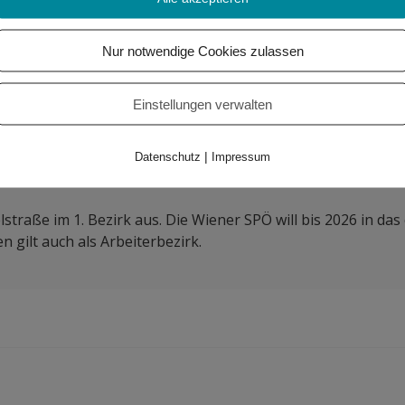
umenten achten stärker auf Preisänderungen bei Produkten, 
Nur notwendige Cookies zulassen
1. Rennen in der Formel-1 gewonnen. Damit holte der Welt
Einstellungen verwalten
hische Red Bull Racing Team. Bisher haben nur 4 andere Te
Laren, Mercedes und Williams.
|
Datenschutz
Impressum
lstraße im 1. Bezirk aus. Die Wiener SPÖ will bis 2026 in da
 gilt auch als Arbeiterbezirk.