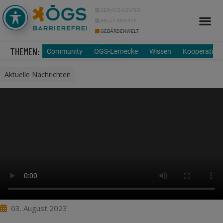
SERVICE-CENTER
RELAY-SERVICE
GEBÄRDENWELT
Info Cor
Über uns
THEMEN:
Community
ÖGS-Lernecke
Wissen
Kooperation
Aktuelle Nachrichten
03. August 2023