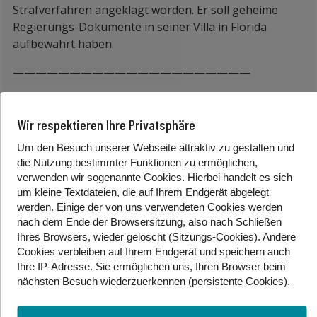
Strafverfahren angeklagt worden. Er soll geheime
Regierungs-Dokumente in seiner Villa in Florida
aufbewahrt haben.
—————————————————————
Vor einer Woche hat es in Niger einen Militärputsch
gegeben. Das Militär übernahm die Macht. Der
Wir respektieren Ihre Privatsphäre
Präsident wurde abgesetzt. Danach erklärte sich ein
Um den Besuch unserer Webseite attraktiv zu gestalten und
Militär-General zum neuen Machthaber. Die Grenzen
die Nutzung bestimmter Funktionen zu ermöglichen,
des Landes waren vorübergehend geschlossen. In der
verwenden wir sogenannte Cookies. Hierbei handelt es sich
Nacht auf Mittwoch starteten Frankreich und Italien
um kleine Textdateien, die auf Ihrem Endgerät abgelegt
mit der Evakuierung von Menschen aus dem Niger.
werden. Einige der von uns verwendeten Cookies werden
Auch einige Österreicher wurden sicher außer Landes
nach dem Ende der Browsersitzung, also nach Schließen
gebracht.
Ihres Browsers, wieder gelöscht (Sitzungs-Cookies). Andere
Cookies
verbleiben auf Ihrem Endgerät
und speichern auch
—————————————————————
Ihre IP-Adresse. Sie
ermöglichen uns, Ihren Browser beim
nächsten Besuch wiederzuerkennen (persistente Cookies)
.
In Europa gibt es eine Lotterie, bei der man sehr viel
Geld gewinnen kann. Sie heißt EuroMillionen. Am