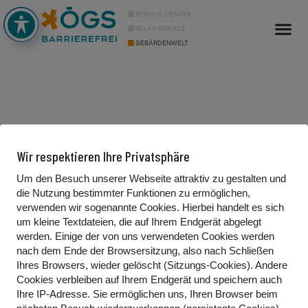
SERVICE-CENTER
RELAY-SERVICE
GEBÄRDENWELT
Wir respektieren Ihre Privatsphäre
Um den Besuch unserer Webseite attraktiv zu gestalten und
die Nutzung bestimmter Funktionen zu ermöglichen,
Kontakt
verwenden wir sogenannte Cookies. Hierbei handelt es sich
um kleine Textdateien, die auf Ihrem Endgerät abgelegt
Gebärdenwelt.tv
werden. Einige der von uns verwendeten Cookies werden
Waldgasse 13/2
nach dem Ende der Browsersitzung, also nach Schließen
Ihres Browsers, wieder gelöscht (Sitzungs-Cookies). Andere
1100 Wien, Österreich
Cookies
verbleiben auf Ihrem Endgerät
und speichern auch
Ihre IP-Adresse. Sie
ermöglichen uns, Ihren Browser beim