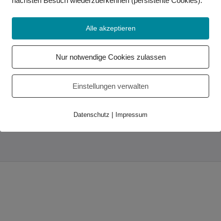
nächsten Besuch wiederzuerkennen (persistente Cookies)
.
Alle akzeptieren
Wichtige Links
Kontakt
Nur notwendige Cookies zulassen
Impressum
Datenschutz
Einstellungen verwalten
Partner
Service-Center
|
Datenschutz
Impressum
Relay-Service