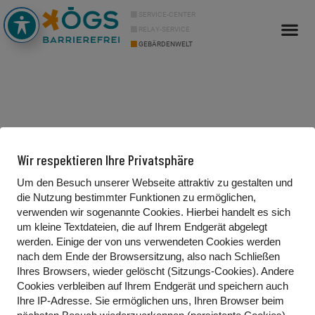
SERVICE-CENTER
RELAY-SERVICE
GEBÄRDENWELT
Info Cor
Über uns
Wir respektieren Ihre Privatsphäre
Um den Besuch unserer Webseite attraktiv zu gestalten und
die Nutzung bestimmter Funktionen zu ermöglichen,
Kontakt
verwenden wir sogenannte Cookies. Hierbei handelt es sich
um kleine Textdateien, die auf Ihrem Endgerät abgelegt
Gebärdenwelt.tv
werden. Einige der von uns verwendeten Cookies werden
Waldgasse 13/2
nach dem Ende der Browsersitzung, also nach Schließen
Ihres Browsers, wieder gelöscht (Sitzungs-Cookies). Andere
1100 Wien, Österreich
Cookies
verbleiben auf Ihrem Endgerät
und speichern auch
Ihre IP-Adresse. Sie
ermöglichen uns, Ihren Browser beim