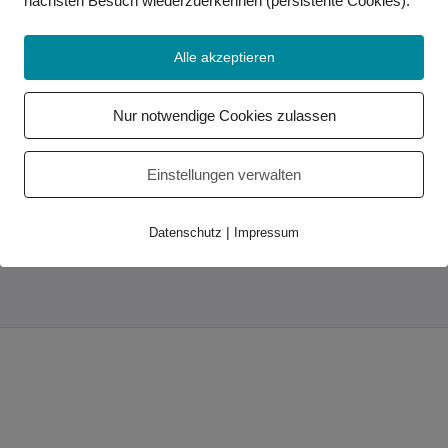
nächsten Besuch wiederzuerkennen (persistente Cookies)
.
Alle akzeptieren
Wichtige Links
Kontakt
Nur notwendige Cookies zulassen
Impressum
Datenschutz
Einstellungen verwalten
Partner
Service-Center
|
Datenschutz
Impressum
Relay-Service