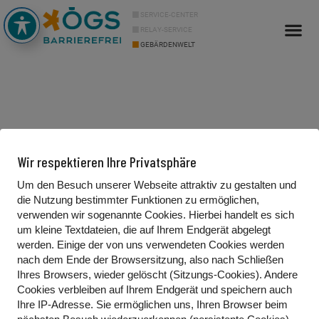
SERVICE-CENTER
RELAY-SERVICE
GEBÄRDENWELT
Info Cor
Über uns
Wir respektieren Ihre Privatsphäre
Um den Besuch unserer Webseite attraktiv zu gestalten und
die Nutzung bestimmter Funktionen zu ermöglichen,
Kontakt
verwenden wir sogenannte Cookies. Hierbei handelt es sich
um kleine Textdateien, die auf Ihrem Endgerät abgelegt
Gebärdenwelt.tv
werden. Einige der von uns verwendeten Cookies werden
Waldgasse 13/2
nach dem Ende der Browsersitzung, also nach Schließen
Ihres Browsers, wieder gelöscht (Sitzungs-Cookies). Andere
1100 Wien, Österreich
Cookies
verbleiben auf Ihrem Endgerät
und speichern auch
Ihre IP-Adresse. Sie
ermöglichen uns, Ihren Browser beim