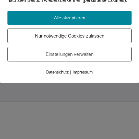
nächsten Besuch wiederzuerkennen (persistente Cookies)
.
Alle akzeptieren
Wichtige Links
Kontakt
Nur notwendige Cookies zulassen
Impressum
Datenschutz
Einstellungen verwalten
Partner
Service-Center
|
Datenschutz
Impressum
Relay-Service