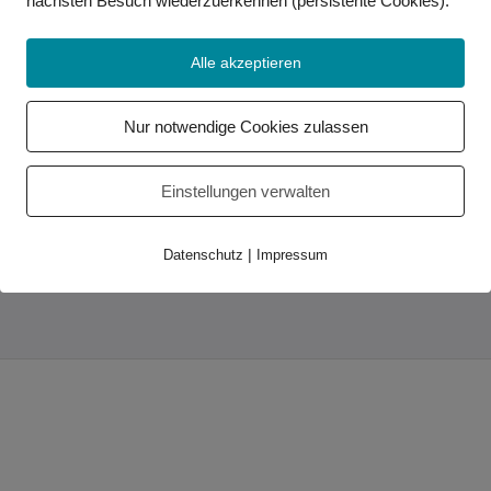
nächsten Besuch wiederzuerkennen (persistente Cookies)
.
Alle akzeptieren
Wichtige Links
Kontakt
Nur notwendige Cookies zulassen
Impressum
Datenschutz
Einstellungen verwalten
Partner
Service-Center
|
Datenschutz
Impressum
Relay-Service