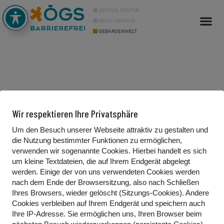
SERVICE-CENTER
RELAY-SERVICE
GEBÄRDENWELT
Info Cor
Über uns
Wir respektieren Ihre Privatsphäre
Um den Besuch unserer Webseite attraktiv zu gestalten und
die Nutzung bestimmter Funktionen zu ermöglichen,
Kontakt
verwenden wir sogenannte Cookies. Hierbei handelt es sich
um kleine Textdateien, die auf Ihrem Endgerät abgelegt
Gebärdenwelt.tv
werden. Einige der von uns verwendeten Cookies werden
Waldgasse 13/2
nach dem Ende der Browsersitzung, also nach Schließen
Ihres Browsers, wieder gelöscht (Sitzungs-Cookies). Andere
1100 Wien, Österreich
Cookies
verbleiben auf Ihrem Endgerät
und speichern auch
Ihre IP-Adresse. Sie
ermöglichen uns, Ihren Browser beim