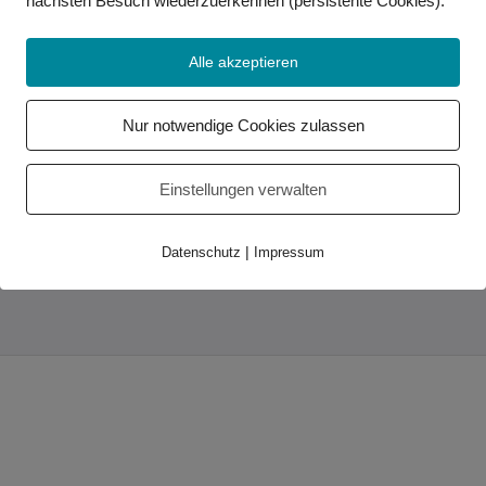
nächsten Besuch wiederzuerkennen (persistente Cookies)
.
Alle akzeptieren
Wichtige Links
Kontakt
Nur notwendige Cookies zulassen
Impressum
Datenschutz
Einstellungen verwalten
Partner
Service-Center
|
Datenschutz
Impressum
Relay-Service