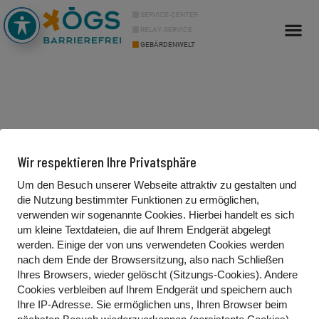
SERVICE-CENTER
RELAY-SERVICE
GEBÄRDENWELT
Info Cor
Über uns
Wir respektieren Ihre Privatsphäre
Um den Besuch unserer Webseite attraktiv zu gestalten und
die Nutzung bestimmter Funktionen zu ermöglichen,
Kontakt
verwenden wir sogenannte Cookies. Hierbei handelt es sich
um kleine Textdateien, die auf Ihrem Endgerät abgelegt
Gebärdenwelt.tv
werden. Einige der von uns verwendeten Cookies werden
Waldgasse 13/2
nach dem Ende der Browsersitzung, also nach Schließen
Ihres Browsers, wieder gelöscht (Sitzungs-Cookies). Andere
1100 Wien, Österreich
Cookies
verbleiben auf Ihrem Endgerät
und speichern auch
Ihre IP-Adresse. Sie
ermöglichen uns, Ihren Browser beim