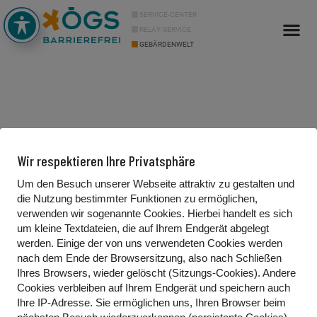
SERVICE-CENTER
RELAY-SERVICE
GEBÄRDENWELT
Info Cor
Über uns
Wir respektieren Ihre Privatsphäre
Um den Besuch unserer Webseite attraktiv zu gestalten und
die Nutzung bestimmter Funktionen zu ermöglichen,
Kontakt
verwenden wir sogenannte Cookies. Hierbei handelt es sich
um kleine Textdateien, die auf Ihrem Endgerät abgelegt
Gebärdenwelt.tv
werden. Einige der von uns verwendeten Cookies werden
Waldgasse 13/2
nach dem Ende der Browsersitzung, also nach Schließen
Ihres Browsers, wieder gelöscht (Sitzungs-Cookies). Andere
1100 Wien, Österreich
Cookies
verbleiben auf Ihrem Endgerät
und speichern auch
Ihre IP-Adresse. Sie
ermöglichen uns, Ihren Browser beim