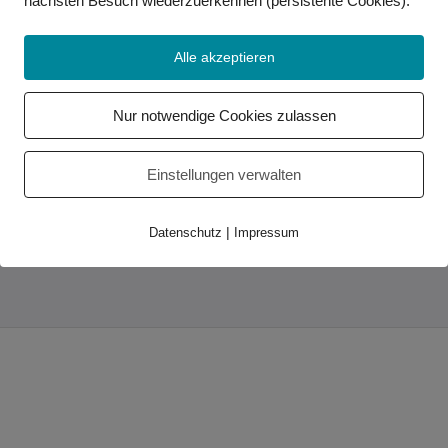
nächsten Besuch wiederzuerkennen (persistente Cookies)
.
Alle akzeptieren
Wichtige Links
Kontakt
Nur notwendige Cookies zulassen
Impressum
Datenschutz
Einstellungen verwalten
Partner
Service-Center
|
Datenschutz
Impressum
Relay-Service