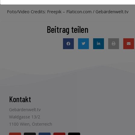
Foto/Video Credits: Freepik – Flaticon.com / Gebärdenwelt.tv
Beitrag teilen
Kontakt
Gebärdenwelt.tv
Waldgasse 13/2
1100 Wien, Österreich