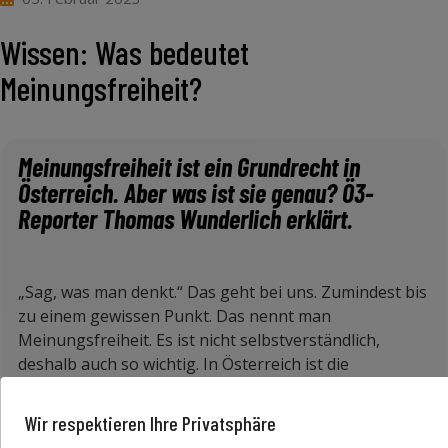
Wissen: Was bedeutet
Meinungsfreiheit?
Meinungsfreiheit ist ein Grundrecht in
Österreich. Aber was ist sie genau? Ö3-
Reporter Thomas Wunderlich erklärt.
„Sag, was man denkt.“ Das geht bei uns. Zumindest bis
zu einem gewissen Punkt. Das nennt man
Meinungsfreiheit. Es ist nicht selbstverständlich,
deshalb auch so wichtig. In Österreich ist die
Meinungsfreiheit in der Verfassung festgeschrieben.
Meinungsfreiheit bedeutet auch, jeder darf, kann und
Wir respektieren Ihre Privatsphäre
soll so sein, wie es am besten zu ihm oder ihr passt.