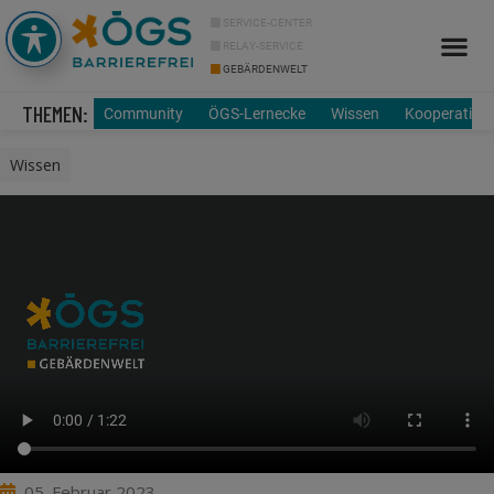
SERVICE-CENTER
RELAY-SERVICE
GEBÄRDENWELT
Info Cor
Über uns
THEMEN:
Community
ÖGS-Lernecke
Wissen
Kooperation
Wissen
05. Februar 2023