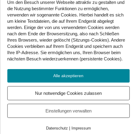
Um den Besuch unserer Webseite attraktiv zu gestalten und
Aber nur so lange dabei niemand anderem geschadet
die Nutzung bestimmter Funktionen zu ermöglichen,
wird. Nur weil Meinungsfreiheit ein Grundrecht ist, ist
verwenden wir sogenannte Cookies. Hierbei handelt es sich
es nicht grenzenlos. Sie endet dort, wo die
um kleine Textdateien, die auf Ihrem Endgerät abgelegt
Grundrechte von anderen Menschen verletzt werden.
werden. Einige der von uns verwendeten Cookies werden
Also wenn jemand gegen jemanden hetzt, hat es nichts
nach dem Ende der Browsersitzung, also nach Schließen
mit Meinungsfreiheit zu tun. Da endet sie. Übrigens ist
Ihres Browsers, wieder gelöscht (Sitzungs-Cookies). Andere
es auch keine Meinung, wenn man Sachen einfach
Cookies
verbleiben auf Ihrem Endgerät
und speichern auch
Ihre IP-Adresse. Sie
ermöglichen uns, Ihren Browser beim
erfindet und verbreitet. Das heißt, da wo es keine
nächsten Besuch wiederzuerkennen (persistente Cookies)
.
Regeln gibt, können sich Hass und Hetze verbreiten.
Leute wie Elon Musk reden oft von Regelfreiheit, aber
das kann schnell problematisch werden. Alles klar?
Alle akzeptieren
Nur notwendige Cookies zulassen
Quelle:
https://oe3.orf.at/stories/3023922/
Einstellungen verwalten
|
Datenschutz
Impressum