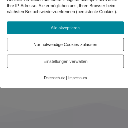
Jedes Elternteil muss für sich selbst schauen, was ihm
Ihre IP-Adresse. Sie
ermöglichen uns, Ihren Browser beim
am besten in einer stressigen Situation hilft. Die
nächsten Besuch wiederzuerkennen (persistente Cookies)
.
Expertin sagt, dass es nicht ein Rezept für alle gibt.
(APA/red)
Alle akzeptieren
Foto/Video Credits: APA/dpa/gms/Andrea Warnecke /
Nur notwendige Cookies zulassen
Gebärdenwelt
Einstellungen verwalten
Beitrag teilen
|
Datenschutz
Impressum