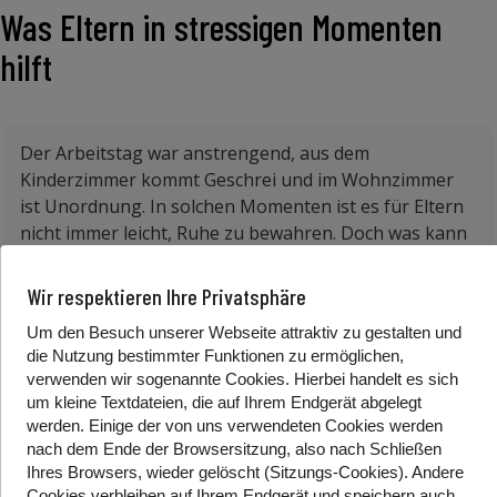
Was Eltern in stressigen Momenten
hilft
Der Arbeitstag war anstrengend, aus dem
Kinderzimmer kommt Geschrei und im Wohnzimmer
ist Unordnung. In solchen Momenten ist es für Eltern
nicht immer leicht, Ruhe zu bewahren. Doch was kann
man tun, wenn man merkt, dass einen der Zorn
überkommt.
Wir respektieren Ihre Privatsphäre
Martina Huxoll-von-Ahn ist Expertin für Kinderschutz.
Um den Besuch unserer Webseite attraktiv zu gestalten und
Sie sagt, man soll in solchen Momenten die Situation
die Nutzung bestimmter Funktionen zu ermöglichen,
verwenden wir sogenannte Cookies. Hierbei handelt es sich
unterbrechen. Das heißt: zum Beispiel in einen
um kleine Textdateien, die auf Ihrem Endgerät abgelegt
anderen Raum gehen, in einen Polster boxen oder im
werden. Einige der von uns verwendeten Cookies werden
Kopf bis Zehn zählen. Das verhindert, dass sich die
nach dem Ende der Browsersitzung, also nach Schließen
Situation weiter zuspitzt.
Ihres Browsers, wieder gelöscht (Sitzungs-Cookies). Andere
Cookies
verbleiben auf Ihrem Endgerät
und speichern auch