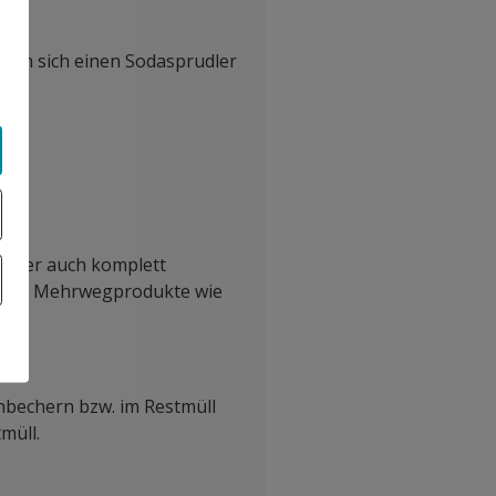
kann sich einen Sodasprudler
e aber auch komplett
n man Mehrwegprodukte wie
enbechern bzw. im Restmüll
müll.