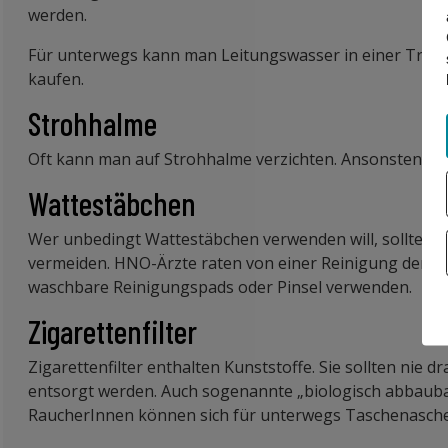
werden.
Für unterwegs kann man Leitungswasser in einer Trinkf
kaufen.
Strohhalme
Oft kann man auf Strohhalme verzichten. Ansonsten ka
Wattestäbchen
Wer unbedingt Wattestäbchen verwenden will, sollte so
vermeiden. HNO-Ärzte raten von einer Reinigung der 
waschbare Reinigungspads oder Pinsel verwenden.
Zigarettenfilter
Zigarettenfilter enthalten Kunststoffe. Sie sollten ni
entsorgt werden. Auch sogenannte „biologisch abbaubare
RaucherInnen können sich für unterwegs Taschenasch