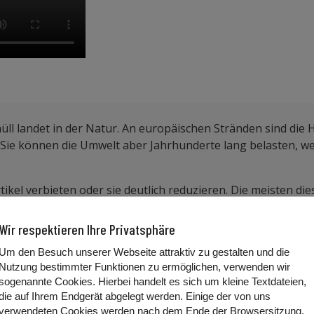
tikmüll landet in der Natur. An europäischen Stränden sind die
h. Sie können die Umwelt aber Jahrhunderte lang belasten, 
tikel verbieten oder sie deutlich reduzieren. Die meisten di
Wir respektieren Ihre Privatsphäre
engestellt hat:
Um den Besuch unserer Webseite attraktiv zu gestalten und die
Nutzung bestimmter Funktionen zu ermöglichen, verwenden wir
sogenannte Cookies. Hierbei handelt es sich um kleine Textdateien,
 Restmüll zu werfen. Aber Recycling ist sehr aufwändig. Bess
die auf Ihrem Endgerät abgelegt werden. Einige der von uns
er befüllt werden. Mehrwegflaschen aus Glas können bis zu 
verwendeten Cookies werden nach dem Ende der Browsersitzung,