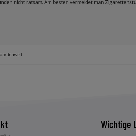
Gründen nicht ratsam. Am besten vermeidet man Zigarettens
ebärdenwelt
kt
Wichtige 
elt.tv