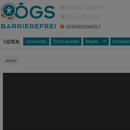
SERVICE-CENTER
RELAY-SERVICE
GEBÄRDENWELT
THEMEN:
Community
ÖGS-Lernecke
Wissen
Kooperat
Archiv