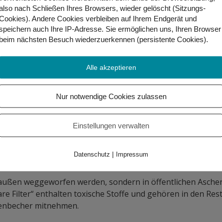
also nach Schließen Ihres Browsers, wieder gelöscht (Sitzungs-
Cookies). Andere Cookies
verbleiben auf Ihrem Endgerät
und
lasche aus Edelstahl abfüllen. Wer spritziges Wasser mag, 
speichern auch Ihre IP-Adresse. Sie
ermöglichen uns, Ihren Browser
beim nächsten Besuch wiederzuerkennen (persistente Cookies)
.
Alle akzeptieren
nn man Strohhalme aus Stahl oder Glas verwenden.
Nur notwendige Cookies zulassen
lche mit Stäben aus Holz oder Papier nehmen. Man kann si
Einstellungen verwalten
Ohren mit Wattestäbchen ab. Im kosmetischen Bereich kan
|
Datenschutz
Impressum
e draußen weggeworfen werden, sondern in öffentlichen Asch
 Filter“ enthalten toxische Stoffe und gehören in den Rest
enbecher mitnehmen.