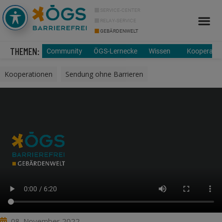
SERVICE-CENTER
RELAY-SERVICE
GEBÄRDENWELT
THEMEN:
Community
ÖGS-Lernecke
Wissen
Kooperatio
Kooperationen
,
Sendung ohne Barrieren
08. November 2022