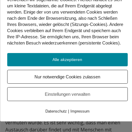
der Klimakrise nicht überbleiben.
um kleine Textdateien, die auf Ihrem Endgerät abgelegt
werden. Einige der von uns verwendeten Cookies werden
Ich habe selbst Multiple Sklerose und weiß daher wie
nach dem Ende der Browsersitzung, also nach Schließen
sich der Klimawandel auswirkt. Gerade wenn es sehr
Ihres Browsers, wieder gelöscht (Sitzungs-Cookies). Andere
heiß ist, geht es mir um vieles schlechter.
Cookies
verbleiben auf Ihrem Endgerät
und speichern auch
Ihre IP-Adresse. Sie
ermöglichen uns, Ihren Browser beim
nächsten Besuch wiederzuerkennen (persistente Cookies)
.
Klimaschutz braucht uns alle. Uns alle und zwar jetzt.
Alle akzeptieren
Unser aller Aufgabe ist es, mutig und klar auf das
gemeinsame Ziel der Klimaneutralität zuzugehen, um
für uns und unsere Kinder eine lebenswerte Welt zu
Nur notwendige Cookies zulassen
sichern.
Generell ist es so, dass das Thema Klimawandel und
Einstellungen verwalten
Klimakatastrophen und humanitäre Krisen eines ist,
das Menschen mit Behinderungen besonders betrifft.
|
Datenschutz
Impressum
Auch wenn man das auf den ersten Blick gar nicht
vermuten würde. Es ist sehr wichtig, dass man einen
Austausch darüber findet und mit Menschen mit