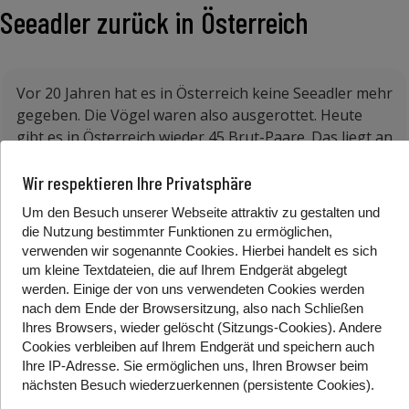
Seeadler zurück in Österreich
Vor 20 Jahren hat es in Österreich keine Seeadler mehr
gegeben. Die Vögel waren also ausgerottet. Heute
gibt es in Österreich wieder 45 Brut-Paare. Das liegt an
dem strengen Schutz
der
Seeadler. Die Seeadler sind
aber weiter bedroht. Die Tiere werden zum Beispiel
Wir respektieren Ihre Privatsphäre
unerlaubt abgeschossen oder vergiftet. Menschliche
Um den Besuch unserer Webseite attraktiv zu gestalten und
Technik kann für die Seeadler auch sehr gefährlich
die Nutzung bestimmter Funktionen zu ermöglichen,
sein. Zum Beispiel stoßen sie oft zusammen mit Autos,
verwenden wir sogenannte Cookies. Hierbei handelt es sich
Strom-Leitungen oder Windkraft-Anlangen.
um kleine Textdateien, die auf Ihrem Endgerät abgelegt
werden. Einige der von uns verwendeten Cookies werden
Tier-Schützer
*innen
beobachten das Verhalten von
nach dem Ende der Browsersitzung, also nach Schließen
den Seeadlern sehr genau. Damit können die Tiere in
Ihres Browsers, wieder gelöscht (Sitzungs-Cookies). Andere
Zukunft noch besser geschützt werden.
Cookies
verbleiben auf Ihrem Endgerät
und speichern auch
Ihre IP-Adresse. Sie
ermöglichen uns, Ihren Browser beim
Quelle: APA
nächsten Besuch wiederzuerkennen (persistente Cookies)
.