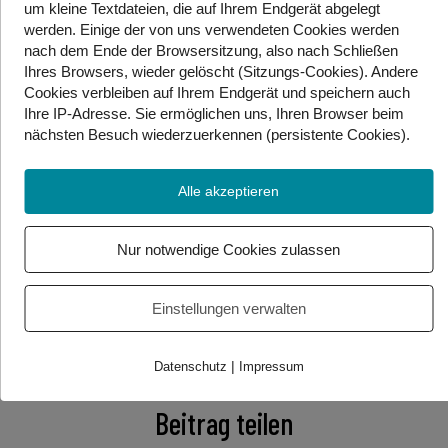
um kleine Textdateien, die auf Ihrem Endgerät abgelegt
überhaupt zum Einsatz kommen.
werden. Einige der von uns verwendeten Cookies werden
nach dem Ende der Browsersitzung, also nach Schließen
Möglich sind etwa eine Ausweitung der Maskenpflicht
Ihres Browsers, wieder gelöscht (Sitzungs-Cookies). Andere
oder Einschränkungen bei Schulveranstaltungen oder
Cookies
verbleiben auf Ihrem Endgerät
und speichern auch
im Turn- bzw. Musikunterricht. In der
Ihre IP-Adresse. Sie
ermöglichen uns, Ihren Browser beim
„Sicherheitsphase“ müssen alle Schülerinnen und
nächsten Besuch wiederzuerkennen (persistente Cookies)
.
Schüler außerhalb der Klasse eine Maske tragen,
ungeimpfte Lehrer*innen auch im Klassenraum. Offen
Alle akzeptieren
ist auch noch, wie die Quarantäneregeln im Fall einer
Infektion von Schüler*innen bzw. Lehrkräften
aussehen.
Nur notwendige Cookies zulassen
Quelle: APA
Einstellungen verwalten
Foto/Video Credits: APA / Gebärdenwelt.tv
|
Datenschutz
Impressum
Beitrag teilen