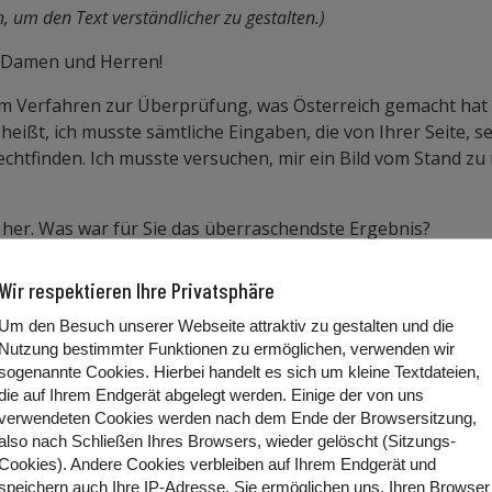
um den Text verständlicher zu gestalten.)
 Damen und Herren!
sem Verfahren zur Überprüfung, was Österreich gemacht hat 
ßt, ich musste sämtliche Eingaben, die von Ihrer Seite, s
echtfinden. Ich musste versuchen, mir ein Bild vom Stand z
g her. Was war für Sie das überraschendste Ergebnis?
ereichen einen gewissen Rückschritt in der Umsetzung der
Wir respektieren Ihre Privatsphäre
Um den Besuch unserer Webseite attraktiv zu gestalten und die
Nutzung bestimmter Funktionen zu ermöglichen, verwenden wir
sogenannte Cookies. Hierbei handelt es sich um kleine Textdateien,
 von Pilotprojekten, die nicht nachvollziehbar war. Man hat
die auf Ihrem Endgerät abgelegt werden. Einige der von uns
ues Gesetz hat. Im Endergebnis eine schlechtere Situation a
verwendeten Cookies werden nach dem Ende der Browsersitzung,
also nach Schließen Ihres Browsers, wieder gelöscht (Sitzungs-
n anderen europäischen Ländern ab?
Cookies). Andere Cookies
verbleiben auf Ihrem Endgerät
und
speichern auch Ihre IP-Adresse. Sie
ermöglichen uns, Ihren Browser