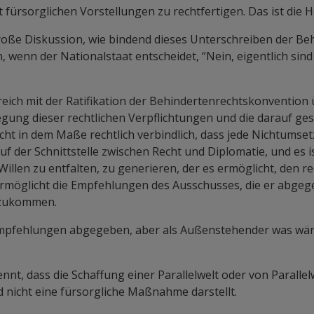
t fürsorglichen Vorstellungen zu rechtfertigen. Das ist die
roße Diskussion, wie bindend dieses Unterschreiben der B
wenn der Nationalstaat entscheidet, “Nein, eigentlich si
rreich mit der Ratifikation der Behindertenrechtskonventio
legung dieser rechtlichen Verpflichtungen und die darauf g
nicht in dem Maße rechtlich verbindlich, dass jede Nichtum
f der Schnittstelle zwischen Recht und Diplomatie, und es 
Willen zu entfalten, zu generieren, der es ermöglicht, den r
rmöglicht die Empfehlungen des Ausschusses, die er abgeg
hzukommen.
empfehlungen abgegeben, aber als Außenstehender was wär
nt, dass die Schaffung einer Parallelwelt oder von Parallel
 nicht eine fürsorgliche Maßnahme darstellt.