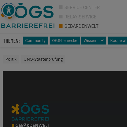
SERVICE-CENTER
RELAY-SERVICE
GEBÄRDENWELT
THEMEN:
Community
ÖGS-Lernecke
Wissen
Kooperat
Politik
,
UNO-Staatenprüfung