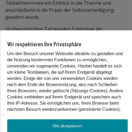
Teilnehmerinnen ein Einblick in die Theorie und
anschließend in die Praxis der Selbstverteidigung
gewährt wurde.
Im theoretischen Teil wurden Erlebnisse der
Teilnehmerinnen besprochen und analysiert, im
praktischen Teil wurde das richtige Verhalten in
Wir respektieren Ihre Privatsphäre
Bedrohungssituationen geübt.
Um den Besuch unserer Webseite attraktiv zu gestalten und
die Nutzung bestimmter Funktionen zu ermöglichen,
Die Teilnehmerinnen berichteten nach dem Kurs, dass
verwenden wir sogenannte Cookies. Hierbei handelt es sich
sie erstmals gemerkt haben „was in ihnen steckt“ und
um kleine Textdateien, die auf Ihrem Endgerät abgelegt
sie durch diesen Abend mehr Selbstvertrauen
werden. Einige der von uns verwendeten Cookies werden
bekommen haben. Weiters wurde der Workshop von
nach dem Ende der Browsersitzung, also nach Schließen
allen Teilnehmerinnen als sehr persönlich, informativ
Ihres Browsers, wieder gelöscht (Sitzungs-Cookies). Andere
und wertvoll bezeichnet.
Cookies
verbleiben auf Ihrem Endgerät
und speichern auch
Ihre IP-Adresse. Sie
ermöglichen uns, Ihren Browser beim
Ein Fortsetzungskurs wurde auf vielfachen Wunsch
nächsten Besuch wiederzuerkennen (persistente Cookies)
.
angeregt und wird weiterhin mit der Unterstützung
von PSV St. Pölten und Gehörlosenverband NÖ
Alle akzeptieren
Sektion St. Pölten durchgeführt.