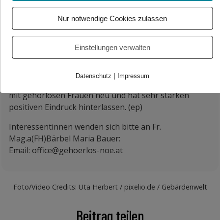
Die Trainer haben gemerkt, dass bei den
Nur notwendige Cookies zulassen
Teilnehmerinnen die Sensibilisierung durch Gestik und
Mimik viel schneller und stärker angenommen wurde
Einstellungen verwalten
als bei hörenden Personen und die Ausdruckskraft des
„Grenzen setzen“ stark verinnerlicht wurde.
|
Datenschutz
Impressum
Auch für die Trainer war die Erfahrung des Arbeitens
mit gehörlosen Frauen neu und hat sehr starken
positiven Eindruck hinterlassen. (ep)
Interessentinnen wenden sich bitte an Fr.
Mag.a(FH)Bärbel Maria Bauer:
Email: office@gehoerlos-noe.at
Foto/Video Credits: Uta Herbert / pixelio.de / Gebärdenwelt
Beitrag teilen