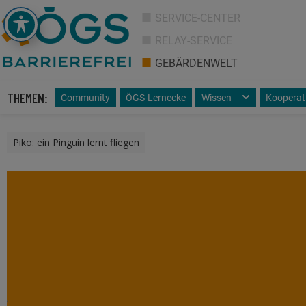
SERVICE-CENTER
RELAY-SERVICE
GEBÄRDENWELT
THEMEN:
Community
ÖGS-Lernecke
Wissen
Kooperat
Piko: ein Pinguin lernt fliegen