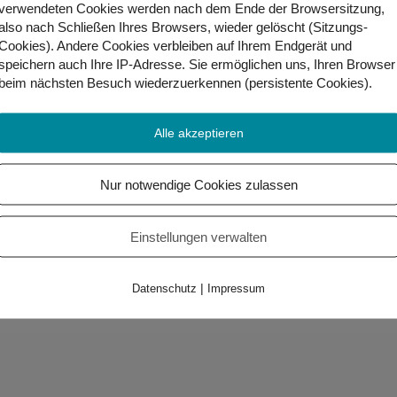
t du noch mehr über das Fliegen lernen. Sind wir Vögel einm
verwendeten Cookies werden nach dem Ende der Browsersitzung,
also nach Schließen Ihres Browsers, wieder gelöscht (Sitzungs-
Cookies). Andere Cookies
verbleiben auf Ihrem Endgerät
und
ie Art wie sich die Federn auseinander bewegten, und die Luf
speichern auch Ihre IP-Adresse. Sie
ermöglichen uns, Ihren Browser
ko beobachtete alles ganz genau. Nun wusste er, dass jede ei
beim nächsten Besuch wiederzuerkennen (persistente Cookies)
.
Alle akzeptieren
. Es sah einfach toll aus, wenn Pinki von einem Baum aus 
en war. Pinki setzte zur Landung an, und machte es sich neb
 erzählte ihm von den verschiedenen Vögeln, deren Größe und
Nur notwendige Cookies zulassen
h hier die verschiedensten Flugtechniken, erklärte er ihm. Pi
el, die nicht fliegen.
Einstellungen verwalten
n Teil der Geschichte von Piko!
|
Datenschutz
Impressum