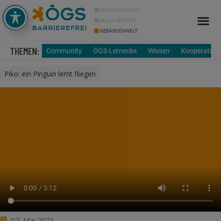
SERVICE-CENTER
RELAY-SERVICE
GEBÄRDENWELT
Info Cor
Über uns
THEMEN:
Community
ÖGS-Lernecke
Wissen
Kooperation
Piko: ein Pinguin lernt fliegen
07. Mai 2021