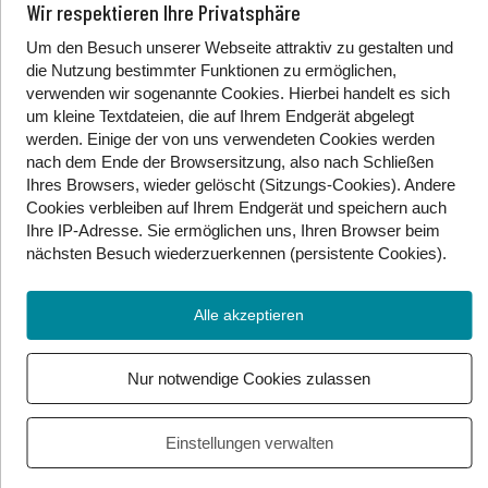
Er zeigte Piko all das, was sie mitgebracht hatten. Es
Wir respektieren Ihre Privatsphäre
lagen jede Menge Bambusholz und Bananenblätter
Um den Besuch unserer Webseite attraktiv zu gestalten und
da. Ebenso Schnüre aus Sisal und eine Säge. „Dies
die Nutzung bestimmter Funktionen zu ermöglichen,
brauchen wir, um einen flugfähigen Hubschrauber zu
verwenden wir sogenannte Cookies. Hierbei handelt es sich
bauen“, bemerkte Regenbogen. „Wo darf ich euch
um kleine Textdateien, die auf Ihrem Endgerät abgelegt
unterstützen?“, fragte Piko. Der Papagei gab Piko die
werden. Einige der von uns verwendeten Cookies werden
Säge: „Du kannst deinen Sitz bauen! Und hiermit das
nach dem Ende der Browsersitzung, also nach Schließen
Holz für ihn zurecht sägen. Du weißt am besten wie er
Ihres Browsers, wieder gelöscht (Sitzungs-Cookies). Andere
Cookies
verbleiben auf Ihrem Endgerät
und speichern auch
für dich bequem ist.“ „Jaaa“, sagte Piko lachend. „Der
Ihre IP-Adresse. Sie
ermöglichen uns, Ihren Browser beim
Sitz ist leicht für mich. Es wird ein kleiner Stuhl.“
nächsten Besuch wiederzuerkennen (persistente Cookies)
.
„Die Sitzfläche ganz gemütlich, in Form meines
Hinterns. Für die Polsterung des Sitzes nehme ich
Alle akzeptieren
meine eigenen Daunenfedern. Die sind so schön
kuschelig weich“, bemerkte er. Piko fing gleich mit dem
Nur notwendige Cookies zulassen
Bauen an. Er kannte das Arbeiten mit der Säge von
seinem Vater. Denn der kleine Pinguin hatte ihm dabei
schon oft zugeschaut und manchmal auch tatkräftig
Einstellungen verwalten
unterstützt. So selbstständig mit der Säge zu arbeiten