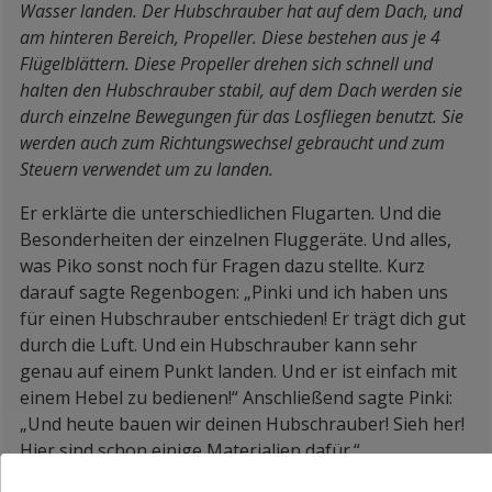
Wasser landen. Der Hubschrauber hat auf dem Dach, und
am hinteren Bereich, Propeller. Diese bestehen aus je 4
Flügelblättern. Diese Propeller drehen sich schnell und
halten den Hubschrauber stabil, auf dem Dach werden sie
durch einzelne Bewegungen für das Losfliegen benutzt. Sie
werden auch zum Richtungswechsel gebraucht und zum
Steuern verwendet um zu landen.
Er erklärte die unterschiedlichen Flugarten. Und die
Besonderheiten der einzelnen Fluggeräte. Und alles,
was Piko sonst noch für Fragen dazu stellte. Kurz
darauf sagte Regenbogen: „Pinki und ich haben uns
für einen Hubschrauber entschieden! Er trägt dich gut
durch die Luft. Und ein Hubschrauber kann sehr
genau auf einem Punkt landen. Und er ist einfach mit
einem Hebel zu bedienen!“ Anschließend sagte Pinki:
„Und heute bauen wir deinen Hubschrauber! Sieh her!
Hier sind schon einige Materialien dafür.“