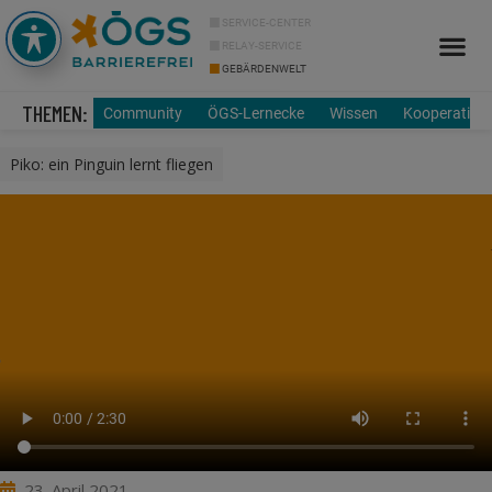
SERVICE-CENTER
RELAY-SERVICE
GEBÄRDENWELT
Info Cor
Über uns
THEMEN:
Community
ÖGS-Lernecke
Wissen
Kooperation
Piko: ein Pinguin lernt fliegen
23. April 2021