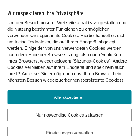
gibt es allgemein mehr Unterstützung für gehörlose
Schüler:innen und Schüler:innen mit Behinderungen.
Wir respektieren Ihre Privatsphäre
Es gibt hier einige Neuerungen:
Um den Besuch unserer Webseite attraktiv zu gestalten und
Dolmetschleistungen werden jetzt erweitert und
die Nutzung bestimmter Funktionen zu ermöglichen,
anders beantragt. Jetzt werden
verwenden wir sogenannte Cookies. Hierbei handelt es sich
Dolmetschleistungen für schwerhörige und
um kleine Textdateien, die auf Ihrem Endgerät abgelegt
gehörlose Schüler:innen und Studierenden
werden. Einige der von uns verwendeten Cookies werden
nach dem Ende der Browsersitzung, also nach Schließen
gewährt. Zuerst wird festgestellt, wie hoch der
Ihres Browsers, wieder gelöscht (Sitzungs-Cookies). Andere
Bedarf und damit wie viele Stunden benötigt sind.
Cookies
verbleiben auf Ihrem Endgerät
und speichern auch
Das Bundesinstitut für Gehörlosenbildung (BIG)
Ihre IP-Adresse. Sie
ermöglichen uns, Ihren Browser beim
kann dabei helfen. Die Dolmetschkosten werden
nächsten Besuch wiederzuerkennen (persistente Cookies)
.
bis zu EUR 140 netto pro Stunde ausbezahlt. Der
Antrag wird von den Erziehungsberechtigten
Alle akzeptieren
über die Schule an die Bildungsbehörden gestellt.
Studierenden stellen den Antrag an die
Pädagogischen Hochschulen selbst.
Nur notwendige Cookies zulassen
Persönliche Assistenz für Schüler:innen mit
Behinderungen in Bundesschulen wird jetzt ohne
Einstellungen verwalten