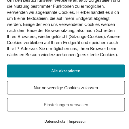
Um den Besuch unserer Webseite attraktiv zu gestalten und
mit Pfeil und Bogen unter olympischen
die Nutzung bestimmter Funktionen zu ermöglichen,
verwenden wir sogenannte Cookies. Hierbei handelt es sich
Bedingungen, hält Bogenschütze Matt Stutzman.
um kleine Textdateien, die auf Ihrem Endgerät abgelegt
Er traf aus einer Entfernung von 283,47
werden. Einige der von uns verwendeten Cookies werden
Metern. Das Besondere an der Sache ist jedoch,
nach dem Ende der Browsersitzung, also nach Schließen
dass Matt aufgrund einer Behinderung keine
Ihres Browsers, wieder gelöscht (Sitzungs-Cookies). Andere
Arme mehr besitzt und den Bogen deshalb
Cookies
verbleiben auf Ihrem Endgerät
und speichern auch
mithilfe seiner Füße benutzt.
Ihre IP-Adresse. Sie
ermöglichen uns, Ihren Browser beim
In Finnland gibt es seit 1992
nächsten Besuch wiederzuerkennen (persistente Cookies)
.
die
„Wife Carrying World Championship“
. Dabei
versuchen Männer, ihre Ehefrauen so schnell wie
Alle akzeptieren
möglich über eine weite, mit Hindernissen
versehene Distanz ins Ziel zu tragen. Der
Nur notwendige Cookies zulassen
Gewinner erhält das Gewicht seiner Frau in Bier
aufgewogen.
Einstellungen verwalten
Quelle:
Die kuriosesten Zahlen und Fakten aus der
Welt des Sports | BRAVO
|
Datenschutz
Impressum