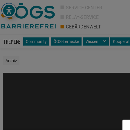
SERVICE-CENTER
RELAY-SERVICE
GEBÄRDENWELT
THEMEN:
Community
ÖGS-Lernecke
Wissen
Kooperat
Archiv