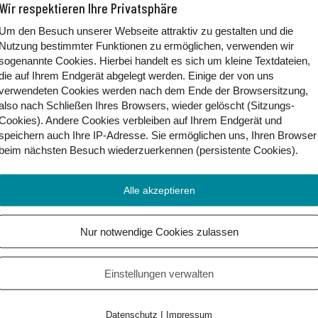
Wir respektieren Ihre Privatsphäre
Um den Besuch unserer Webseite attraktiv zu gestalten und die
Nutzung bestimmter Funktionen zu ermöglichen, verwenden wir
sogenannte Cookies. Hierbei handelt es sich um kleine Textdateien,
die auf Ihrem Endgerät abgelegt werden. Einige der von uns
verwendeten Cookies werden nach dem Ende der Browsersitzung,
also nach Schließen Ihres Browsers, wieder gelöscht (Sitzungs-
Cookies). Andere Cookies
verbleiben auf Ihrem Endgerät
und
und religiöse Vorstellungen zu einem neuen Brauchtum. So 
speichern auch Ihre IP-Adresse. Sie
ermöglichen uns, Ihren Browser
 Samhain-Fest sein. In nordeuropäischen Kulturen spielt d
beim nächsten Besuch wiederzuerkennen (persistente Cookies)
.
ke so. In diesen Tagen verabschiedet sich der Sommer endgül
Alle akzeptieren
hain als Ursprung von Halloween gilt. Aber so einfach ist d
eines Mythos, als nachgewiesene Realität.
Nur notwendige Cookies zulassen
oween.de
Einstellungen verwalten
|
Datenschutz
Impressum