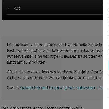
Im Laufe der Zeit verschmelzen traditionelle Bräuche 
Fest. Der Vorläufer von Halloween dürfte das keltische
auf November eine wichtige Rolle. Das ist seit der Anti
langsam zum Winter.
Oft liest man also, dass das keltische Neujahrsfest Sam
nicht. Es ist wohl mehr Wunschdenken an die Tradition 
Quelle:
Geschichte und Ursprung von Halloween – hall
Foto/Video Credits: Adobe Stock / Gebärdenwelt.tv