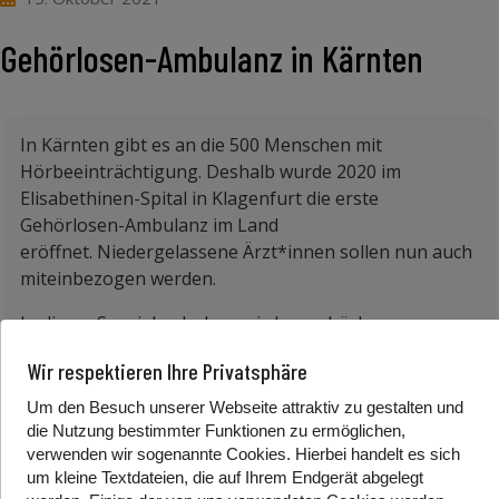
Gehörlosen-Ambulanz in Kärnten
In Kärnten gibt es an die 500 Menschen mit
Hörbeeinträchtigung. Deshalb wurde 2020 im
Elisabethinen-Spital in Klagenfurt die erste
Gehörlosen-Ambulanz im Land
eröffnet. Niedergelassene Ärzt*innen sollen nun auch
miteinbezogen werden.
In dieser Spezialambulanz wird es gehörlosen
Menschen ermöglicht medizinische Aufklärung und
Wir respektieren Ihre Privatsphäre
Hilfestellung zu bekommen. In Gebärdensprache. Das
ermöglicht gehörlosen Menschen selbstbestimmt
Um den Besuch unserer Webseite attraktiv zu gestalten und
über gesundheitliche Maßnahmen zu entscheiden.
die Nutzung bestimmter Funktionen zu ermöglichen,
verwenden wir sogenannte Cookies. Hierbei handelt es sich
Auch die bessere Kommunikation zwischen
um kleine Textdateien, die auf Ihrem Endgerät abgelegt
Patient*innen und Arzt oder Ärztin ist dann