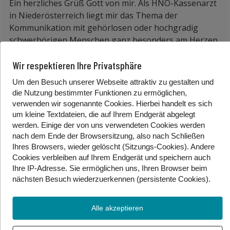
Ein herzliches Grüß Gott von mir. Als HNO-Kassenarzt
in Niederösterreich liegt mir das Thema der
Kommunikation mit gehörlosen oder hochgradig
schwerhörigen Menschen ganz besonders am Herzen.
Wir als Ärztinnen und Ärzte wollen natürlich auch
Wir respektieren Ihre Privatsphäre
diese Patientengruppe in allen medizinischen
Belangen optimal versorgen.
Um den Besuch unserer Webseite attraktiv zu gestalten und
die Nutzung bestimmter Funktionen zu ermöglichen,
Gerade im sensiblen Arzt-Patienten-Verhältnis ist es
verwenden wir sogenannte Cookies. Hierbei handelt es sich
entscheidend, dass die Kommunikation gut
um kleine Textdateien, die auf Ihrem Endgerät abgelegt
funktioniert, egal ob im Krankenhaus oder der
werden. Einige der von uns verwendeten Cookies werden
Ordination. In der Ärzteschaft nimmt die Sensibilität
nach dem Ende der Browsersitzung, also nach Schließen
für die Bedürfnisse von gehörlosen Menschen immer
Ihres Browsers, wieder gelöscht (Sitzungs-Cookies). Andere
Cookies
verbleiben auf Ihrem Endgerät
und speichern auch
mehr zu. Und wir arbeiten daran, unser
Ihre IP-Adresse. Sie
ermöglichen uns, Ihren Browser beim
Fortbildungsangebot auszubauen, damit Ärztinnen
nächsten Besuch wiederzuerkennen (persistente Cookies)
.
und Ärzte, aber auch das Ordinationspersonal
bestmöglich auf effektive Kommunikation mit
gehörlosen Patienten vorbereitet sind.
Alle akzeptieren
Die Sprache gehörloser Menschen ist zwar leise, dafür