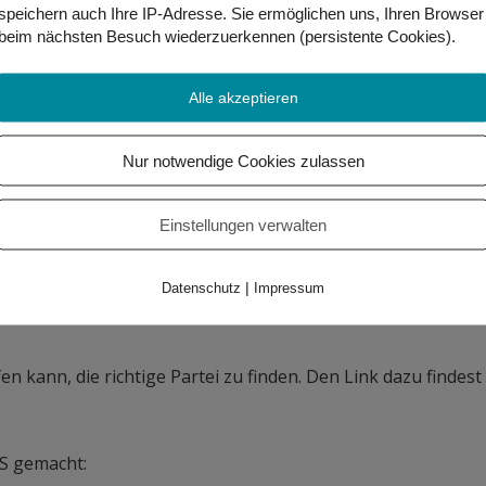
el berichtet. Schilling hat über Journalisten und ein ehema
speichern auch Ihre IP-Adresse. Sie
ermöglichen uns, Ihren Browser
, nach der Wahl von den Grünen zur Partei “die Linke” zu wec
beim nächsten Besuch wiederzuerkennen (persistente Cookies)
.
istin in Österreich.
Alle akzeptieren
lschaft. Menschen mit Behinderungen sollen nicht getrennt v
derungen:
Nur notwendige Cookies zulassen
nderungen eine Firma anstellen muss. In Österreich gibt es b
Einstellungen verwalten
ohn statt Taschengeld bekommen.
|
Datenschutz
Impressum
en kann, die richtige Partei zu finden. Den Link dazu findest
S gemacht: