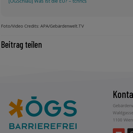
[ÖGSchlau] Was ist die EU? – tchncs
Foto/Video Credits: APA/Gebärdenwelt.TV
Beitrag teilen
Konta
Gebärdenw
Waldgasse
1100 Wien