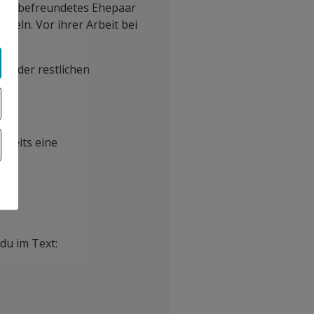
liges befreundetes Ehepaar
hseln. Vor ihrer Arbeit bei
on der restlichen
ereits eine
 du im Text: