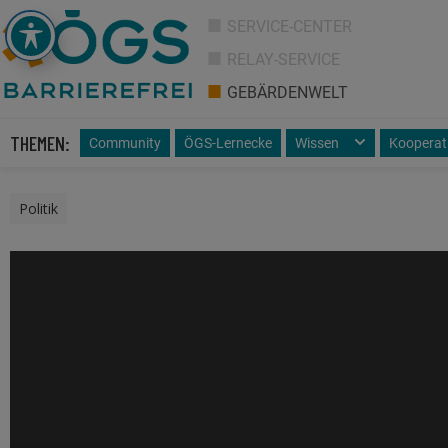
SERVICE-CENTER
RELAY-SERVICE
GEBÄRDENWELT
THEMEN:
Community
ÖGS-Lernecke
Wissen
Kooperat
Politik