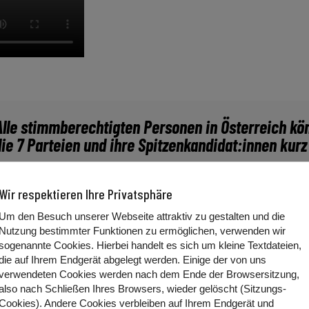
. Alle stimmberechtigten Personen in Österreich k
ie 7 Parteien und ihre Spitzenkandidat:innen kurz
Wir respektieren Ihre Privatsphäre
geordneten, die ins Europaparlament geschickt werden. Zus
enkandidat:innen vor. Besonders relevant sind natürlich die
Um den Besuch unserer Webseite attraktiv zu gestalten und die
Nutzung bestimmter Funktionen zu ermöglichen, verwenden wir
sogenannte Cookies. Hierbei handelt es sich um kleine Textdateien,
ißt Lena Schilling
. La
ut ihr sind auf den ersten 6 Listenplä
die auf Ihrem Endgerät abgelegt werden. Einige der von uns
n sich generell für Klimaschutz ein. Sie wollen, dass Zugfah
verwendeten Cookies werden nach dem Ende der Browsersitzung,
er Boden verbaut wird. Es soll mehr Naturflächen geben.
also nach Schließen Ihres Browsers, wieder gelöscht (Sitzungs-
Cookies). Andere Cookies
verbleiben auf Ihrem Endgerät
und