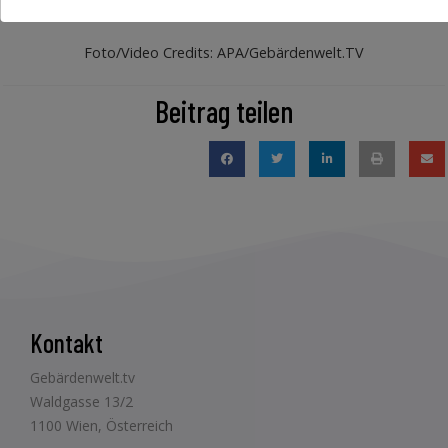
Foto/Video Credits: APA/Gebärdenwelt.TV
Beitrag teilen
Kontakt
Gebärdenwelt.tv
Waldgasse 13/2
1100 Wien, Österreich