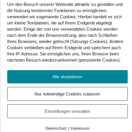
Um den Besuch unserer Webseite attraktiv zu gestalten und
Das Finale des Eurovision Song Contest wird in 38
die Nutzung bestimmter Funktionen zu ermöglichen,
Ländern übertragen. Der Deutsche Fernsehsender
verwenden wir sogenannte Cookies. Hierbei handelt es sich
„ARD“ setzt dabei in seiner Übertragung
um kleine Textdateien, die auf Ihrem Endgerät abgelegt
Gebärdensprachdolmetscher und
werden. Einige der von uns verwendeten Cookies werden
Gebärdensprachperformer ein.
Zu sehen
ist die DGS-
nach dem Ende der Browsersitzung, also nach Schließen
Übersetzung auf der Eurovision Homepage. Somit
Ihres Browsers, wieder gelöscht (Sitzungs-Cookies). Andere
wird das Finale, wie schon die beiden Halbfinale, in
Cookies
verbleiben auf Ihrem Endgerät
und speichern auch
Ihre IP-Adresse. Sie
ermöglichen uns, Ihren Browser beim
voller Länge auf DGS gedolmetscht.
nächsten Besuch wiederzuerkennen (persistente Cookies)
.
Ein vergleichbares Angebot des ORF gibt es nicht.
Auch teilnehmende Nationen setzen immer wieder auf
Alle akzeptieren
Gebärdensprache in ihren Liedern. 2005 hatte Lettland
in ihrem Song eine Strophe komplett auf
Nur notwendige Cookies zulassen
Gebärdensprache performt. In den letzten Jahren
folgten einige Nationen diesem Beispiel.
Einstellungen verwalten
Link:
Eurovision auf DGS
|
Datenschutz
Impressum