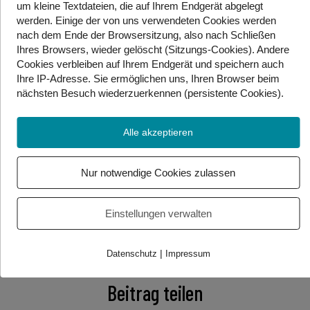
sind, eine globale Gesundheitskrise auszulösen – so
um kleine Textdateien, die auf Ihrem Endgerät abgelegt
werden. Einige der von uns verwendeten Cookies werden
wie jetzt. Eine Pandemie ist also eine Epidemie nur in
nach dem Ende der Browsersitzung, also nach Schließen
Groß – in XXL – oder anders gesagt: jede Pandemie
Ihres Browsers, wieder gelöscht (Sitzungs-Cookies). Andere
war einmal eine Epidemie. Seit 2005 entscheidet die
Cookies
verbleiben auf Ihrem Endgerät
und speichern auch
WHO darüber, ab wann eine Infektionskrankheit als
Ihre IP-Adresse. Sie
ermöglichen uns, Ihren Browser beim
Pandemie eingestuft wird. Eine Pandemie bedeutet
nächsten Besuch wiederzuerkennen (persistente Cookies)
.
aber nicht, dass eine Krankheit besonders gefährlich
oder tödlich ist, sondern quasi nur, dass es sich schnell
Alle akzeptieren
ausbreitet und außer Kontrolle ist. (red)
Quelle: Ö3
Nur notwendige Cookies zulassen
Icons made by
Vitaly Gorbatschow
from
www.flaticon.com
Einstellungen verwalten
Foto/Video Credits: Flaticon / Gebärdenwelt
|
Datenschutz
Impressum
Beitrag teilen