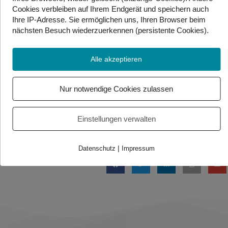
Position zu verharren und dem Körper Abwechslung
Cookies
verbleiben auf Ihrem Endgerät
und speichern auch
zu bieten. Durchhängen, aufstehen, nach links oder
Ihre IP-Adresse. Sie
ermöglichen uns, Ihren Browser beim
nächsten Besuch wiederzuerkennen (persistente Cookies)
.
rechts kippen, gerade sitzen – alles ist erlaubt.
Quelle: APA
Alle akzeptieren
Nur notwendige Cookies zulassen
Foto/Video Credits: APA / Gebärdenwelt.tv
Einstellungen verwalten
Beitrag teilen
|
Datenschutz
Impressum