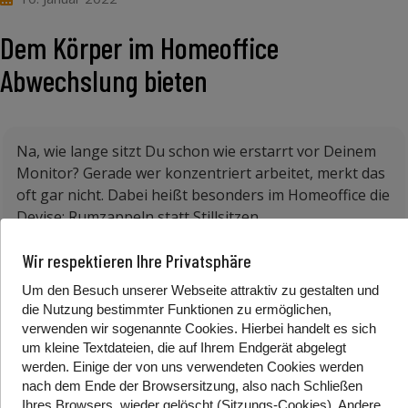
Dem Körper im Homeoffice
Abwechslung bieten
Na, wie lange sitzt Du schon wie erstarrt vor Deinem
Monitor? Gerade wer konzentriert arbeitet, merkt das
oft gar nicht. Dabei heißt besonders im Homeoffice die
Devise: Rumzappeln statt Stillsitzen.
Langes Sitzen belastet im Homeoffice oft noch mehr
Wir respektieren Ihre Privatsphäre
als im ergonomisch ausgestatteten Büro. Um den
Um den Besuch unserer Webseite attraktiv zu gestalten und
Körper zu entlasten, empfiehlt das Institut für
die Nutzung bestimmter Funktionen zu ermöglichen,
Betriebliche Gesundheitsberatung (IFBG), mehr
verwenden wir sogenannte Cookies. Hierbei handelt es sich
Bewegung im Arbeitsalltag. Und zwar im besten Fall
um kleine Textdateien, die auf Ihrem Endgerät abgelegt
alle 60 bis 90 Minuten.
werden. Einige der von uns verwendeten Cookies werden
nach dem Ende der Browsersitzung, also nach Schließen
Im Prinzip geht es darum, nicht zu lange in einer
Ihres Browsers, wieder gelöscht (Sitzungs-Cookies). Andere