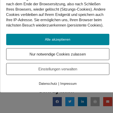
Da die angrenzenden Dörfer in Gefahr waren,
nach dem Ende der Browsersitzung, also nach Schließen
zögerten die Wissenschaftler nicht lange und
Ihres Browsers, wieder gelöscht (Sitzungs-Cookies). Andere
Cookies
verbleiben auf Ihrem Endgerät
und speichern auch
zündeten die Gaswolke an. Sie dachten, dass das Feuer
Ihre IP-Adresse. Sie
ermöglichen uns, Ihren Browser beim
nach einigen Tagen ausgehen würde. Doch das war
nächsten Besuch wiederzuerkennen (persistente Cookies)
.
ein Irrtum. Das Feuer erlosch nicht. Nicht nach Tagen.
Nicht nach Wochen. Nicht einmal nach Jahrzehnten. Es
brennt munter weiter – und zwar bis heute.
Alle akzeptieren
Quelle:
Derweze-Krater in Turkmenistan: Hier liegt das
Nur notwendige Cookies zulassen
„Tor zur Hölle“ (travelbook.de)
Einstellungen verwalten
Foto/Video Credits: Adobe Stock / Gebärdenwelt.tv
|
Datenschutz
Impressum
Beitrag teilen