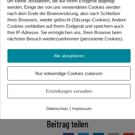
um kleine Textdateien, die auf Ihrem Endgerät abgelegt
Insgesamt wurden 163 verschiedene Schmetterlings-
werden. Einige der von uns verwendeten Cookies werden
Arten gezählt.
nach dem Ende der Browsersitzung, also nach Schließen
Ihres Browsers, wieder gelöscht (Sitzungs-Cookies). Andere
Erklärung: App
Cookies
verbleiben auf Ihrem Endgerät
und speichern auch
Ihre IP-Adresse. Sie
ermöglichen uns, Ihren Browser beim
Eine App ist ein Programm für Handys oder Computer.
nächsten Besuch wiederzuerkennen (persistente Cookies)
.
App ist eine Abkürzung des englischen
Wortes
application
. Das heißt übersetzt Anwendung
Alle akzeptieren
oder Programm. Man spricht es wie
Äpp
aus.
Quelle: APA
Nur notwendige Cookies zulassen
Icons:
pixabay
/ Manfred Richter
Einstellungen verwalten
Foto/Video Credits: pixabay / Gebärdenwelt.tv
|
Datenschutz
Impressum
Beitrag teilen