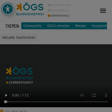
SERVICE-CENTER
RELAY-SERVICE
GEBÄRDENWELT
Info Cor
Über uns
THEMEN:
Community
ÖGS-Lernecke
Wissen
Kooperation
Aktuelle Nachrichten
04. Mai 2021