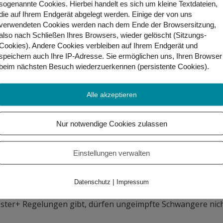
sogenannte Cookies. Hierbei handelt es sich um kleine Textdateien,
die auf Ihrem Endgerät abgelegt werden. Einige der von uns
verwendeten Cookies werden nach dem Ende der Browsersitzung,
also nach Schließen Ihres Browsers, wieder gelöscht (Sitzungs-
llt ihr aber zum Beispiel nach Kleidung oder Elektronik sh
Cookies). Andere Cookies
verbleiben auf Ihrem Endgerät
und
efragt zu werden.
speichern auch Ihre IP-Adresse. Sie
ermöglichen uns, Ihren Browser
beim nächsten Besuch wiederzuerkennen (persistente Cookies)
.
Alle akzeptieren
chickt werden, um Kontakte so gut es geht zu verringern. S
emie umso mehr: Hände waschen und desinfizieren, Maske 
Nur notwendige Cookies zulassen
ntakt tritt.
Einstellungen verwalten
|
Datenschutz
Impressum
esitzen, dürfen einen negativen PCR-Test vorweisen. Diese
oster+ Regelungen gibt, dürfen ungeimpfte Schwangere nich