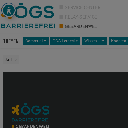
SERVICE-CENTER
RELAY-SERVICE
GEBÄRDENWELT
THEMEN:
Community
ÖGS-Lernecke
Wissen
Kooperat
Archiv