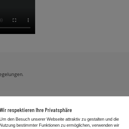
Regelungen.
rsonen, die nicht mit mir zusammenwohnen halten, dann muss 
Wir respektieren Ihre Privatsphäre
, muss ich sie nicht kurz auf- und wieder absetzen.
Um den Besuch unserer Webseite attraktiv zu gestalten und die
Nutzung bestimmter Funktionen zu ermöglichen, verwenden wir