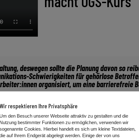
macht ÖGS-Kurs
taltung, deswegen sollte die Planung davon so rei
unikations-Schwierigkeiten für gehörlose Betroffe
rbeiter:innen organisiert, um eine barrierefreie 
Wir respektieren Ihre Privatsphäre
Um den Besuch unserer Webseite attraktiv zu gestalten und die
Nutzung bestimmter Funktionen zu ermöglichen, verwenden wir
äftigen wir uns mit dem Thema Tod.
sogenannte Cookies. Hierbei handelt es sich um kleine Textdateien,
e: Wo werde ich beraten? Was sind die nächsten Schritte?Wi
die auf Ihrem Endgerät abgelegt werden. Einige der von uns