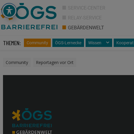
SERVICE-CENTER
RELAY-SERVICE
GEBÄRDENWELT
THEMEN:
Community
ÖGS-Lernecke
Wissen
Kooperat
Community
,
Reportagen vor Ort