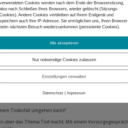
.
verwendeten Cookies werden nach dem Ende der Browsersitzung,
also nach Schließen Ihres Browsers, wieder gelöscht (Sitzungs-
Cookies). Andere Cookies
verbleiben auf Ihrem Endgerät
und
speichern auch Ihre IP-Adresse. Sie
ermöglichen uns, Ihren Browser
d heute zu Besuch hier und haben schon gesehen, dass das 
beim nächsten Besuch wiederzuerkennen (persistente Cookies)
.
r nutzen und ein paar Fragen stellen. Warum lernt ihr Geb
 Gebärdensprache zur Inklusion und aus Interesse.
Alle akzeptieren
blau an? Wer arbeitet hier?
Nur notwendige Cookies zulassen
mern uns um den gewünschten Ablauf.
verursachen. Wie sind da eure Schritte, was macht ihr?
Einstellungen verwalten
tenlos. Wir als Bestattungsunternehmen kümmern uns darum
beurkunde. Wir wollen auch die Angehörigen entlasten und
|
Datenschutz
Impressum
t einem Todesfall umgehen kann?
ken über das Thema Tod macht. Mit einem Vorsorgegespräch