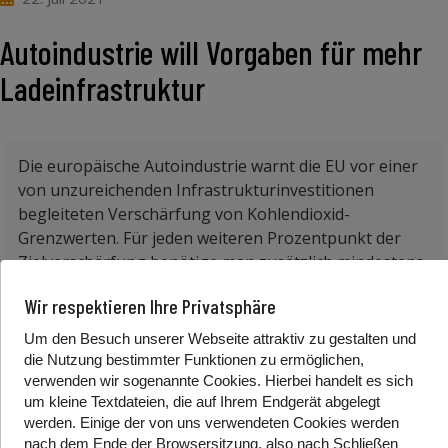
Autoindustrie will Vorgaben für mehr
Ladeinfrastruktur
Die europäische Autoindustrie warnt die EU vor einer
von unzureichenden Infrastrukturinvestitionen
begleiteten Verschärfung von Kohlendioxid-
Grenzwerten. Für jeden weiteren Prozentpunkt der
Zielverschärfung benötige man zusätzlich mindestens
200.000 weitere öffentliche Ladepunkte für
Wir respektieren Ihre Privatsphäre
Elektrofahrzeuge – über die bereits erforderlichen
drei Millionen Stück im Jahr 2030 hinaus“, sagte der
Um den Besuch unserer Webseite attraktiv zu gestalten und
BMW-Chef und Präsident des europäischen
die Nutzung bestimmter Funktionen zu ermöglichen,
Autoherstellerverbands Acea, Oliver Zipse.
verwenden wir sogenannte Cookies. Hierbei handelt es sich
um kleine Textdateien, die auf Ihrem Endgerät abgelegt
So würde nach Berechnungen der EU-Kommission
werden. Einige der von uns verwendeten Cookies werden
zum Beispiel eine weitere Verringerung der CO2-
nach dem Ende der Browsersitzung, also nach Schließen