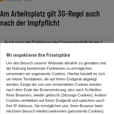
Am Arbeitsplatz gilt 3G-Regel auch
nach der Impfpflicht
Auch nach der Einführung der Corona-Impfpflicht am 1.
Februar gilt am Arbeitsplatz weiterhin die 3G-Regel. Das
Wir respektieren Ihre Privatsphäre
hat Arbeitsminister Martin Kocher am Donnerstag erklärt.
3G bedeutet, man muss geimpft, genesen oder auf
Um den Besuch unserer Webseite attraktiv zu gestalten und
Corona getestet sein. Damit ist klar, dass auch
die Nutzung bestimmter Funktionen zu ermöglichen,
verwenden wir sogenannte Cookies. Hierbei handelt es sich
Ungeimpfte weiterhin zur Arbeit gehen dürfen.
um kleine Textdateien, die auf Ihrem Endgerät abgelegt
Vorher hatten sich Vertreter*innen von Arbeitgeber*innen
werden. Einige der von uns verwendeten Cookies werden
und Arbeitnehmer*innen kritisch zu einer 2G-Regel am
nach dem Ende der Browsersitzung, also nach Schließen
Arbeitsplatz geäußert. Sie sagten, dass das nicht
Ihres Browsers, wieder gelöscht (Sitzungs-Cookies). Andere
umsetzbar wäre. 2G bedeutet, dass man geimpft oder
Cookies
verbleiben auf Ihrem Endgerät
und speichern auch
Ihre IP-Adresse. Sie
ermöglichen uns, Ihren Browser beim
genesen sein muss. Ein Corona-Test reicht dann nicht
nächsten Besuch wiederzuerkennen (persistente Cookies)
.
mehr aus.