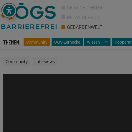
SERVICE-CENTER
RELAY-SERVICE
GEBÄRDENWELT
THEMEN:
Community
ÖGS-Lernecke
Wissen
Kooperat
Community
,
Interviews