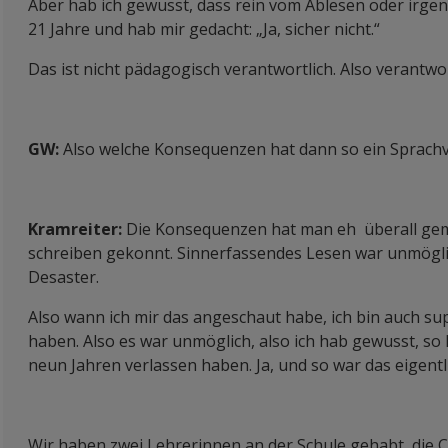
Aber hab ich gewusst, dass rein vom Ablesen oder irgend
21 Jahre und hab mir gedacht: „Ja, sicher nicht.“
Das ist nicht pädagogisch verantwortlich. Also verantwor
GW:
Also welche Konsequenzen hat dann so ein Sprachve
Kramreiter:
Die Konsequenzen hat man eh überall gemer
schreiben gekonnt. Sinnerfassendes Lesen war unmöglic
Desaster.
Also wann ich mir das angeschaut habe, ich bin auch su
haben. Also es war unmöglich, also ich hab gewusst, so 
neun Jahren verlassen haben. Ja, und so war das eigentli
Wir haben zwei Lehrerinnen an der Schule gehabt, die C