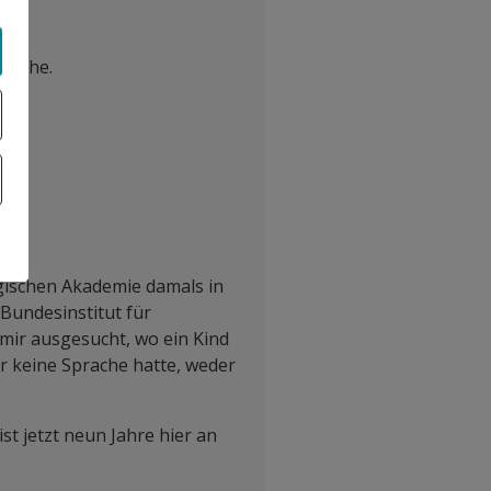
prache.
ogischen Akademie damals in
Bundesinstitut für
mir ausgesucht, wo ein Kind
er keine Sprache hatte, weder
t jetzt neun Jahre hier an