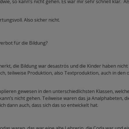
wie, so kann’s nicht gehen. Es war mir sehr schnell klar. Al
tungsvoll. Also sicher nicht.
rbot für die Bildung?
kt, die Bildung war desaströs und die Kinder haben nicht w
h, teilweise Produktion, also Textproduktion, auch in den 
pplieren gewesen in den unterschiedlichsten Klassen, welche
kann’s nicht gehen. Teilweise waren das ja Analphabeten, di
ch dann auch, dass sich das so entwickelt hat.
odas waren, das war eine alte Lehrerin, die Coda war und ei