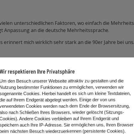
, vielen unterschiedlichen Faktoren, wo einfach die Mehrheit
ngt Anpassung an die deutsche Mehrheitssprache.
 erinnert mich wirklich sehr stark an die 90er Jahre bei uns
aben gehörlose Kinder miteinander kommunizieren können?
Wir respektieren Ihre Privatsphäre
Um den Besuch unserer Webseite attraktiv zu gestalten und die
Nutzung bestimmter Funktionen zu ermöglichen, verwenden wir
ommuniziert in ihrer Gebärdensprache, auch damals, halt ma
sogenannte Cookies. Hierbei handelt es sich um kleine Textdateien,
die auf Ihrem Endgerät abgelegt werden. Einige der von uns
verwendeten Cookies werden nach dem Ende der Browsersitzung,
ber wenn man sich dann wieder
also nach Schließen Ihres Browsers, wieder gelöscht (Sitzungs-
Cookies). Andere Cookies
verbleiben auf Ihrem Endgerät
und
er schön brav irgendwo seitlich. Die waren natürlich Nativ
speichern auch Ihre IP-Adresse. Sie
ermöglichen uns, Ihren Browser
um Beispiel an Kindern von hörenden Eltern.
beim nächsten Besuch wiederzuerkennen (persistente Cookies)
.