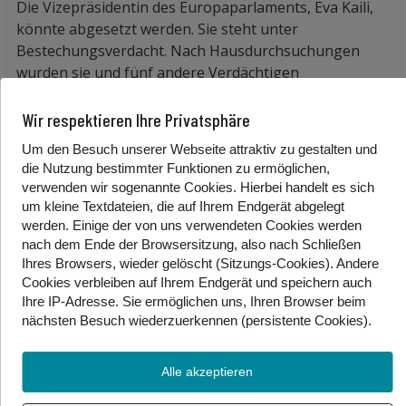
Die Vizepräsidentin des Europaparlaments, Eva Kaili,
könnte abgesetzt werden. Sie steht unter
Bestechungsverdacht. Nach Hausdurchsuchungen
wurden sie und fünf andere Verdächtigen
festgenommen. Das Land Katar soll versucht haben,
politische Entscheidungen mit Bestechung zu
Wir respektieren Ihre Privatsphäre
beeinflussen. Kaili wird der Beteiligung an einer
Um den Besuch unserer Webseite attraktiv zu gestalten und
kriminellen Vereinigung, Geldwäsche und Korruption
die Nutzung bestimmter Funktionen zu ermöglichen,
beschuldigt.
verwenden wir sogenannte Cookies. Hierbei handelt es sich
um kleine Textdateien, die auf Ihrem Endgerät abgelegt
—————————————————————————
werden. Einige der von uns verwendeten Cookies werden
nach dem Ende der Browsersitzung, also nach Schließen
Nach Unruhen wegen strengen Corona-Lockdowns
Ihres Browsers, wieder gelöscht (Sitzungs-Cookies). Andere
hat die chinesische Regierung die Maßnahmen gegen
Cookies
verbleiben auf Ihrem Endgerät
und speichern auch
die Corona-Pandemie gelockert. Für die
Ihre IP-Adresse. Sie
ermöglichen uns, Ihren Browser beim
Krankenhäuser wurden die Maßnahmen aber viel zu
nächsten Besuch wiederzuerkennen (persistente Cookies)
.
schnell aufgehoben. Nun werden die Krankenhäuser
von Corona-Infizierten gestürmt. Hilfesuchende
Alle akzeptieren
müssen bei winterlichen Temperaturen oft 5 bis 6