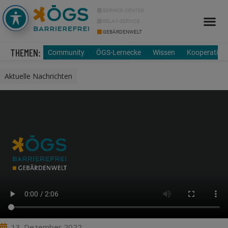
SERVICE-CENTER
RELAY-SERVICE
GEBÄRDENWELT
Info Cor
Über uns
THEMEN:
Community
ÖGS-Lernecke
Wissen
Kooperation
Aktuelle Nachrichten
13. Dezember 2022